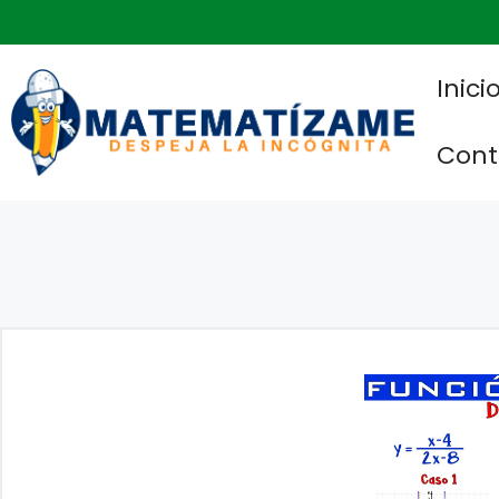
Saltar
al
contenido
Inici
Cont