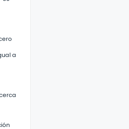
cero
gual a
cerca
ción