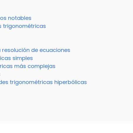
los notables
s trigonométricas
a resolución de ecuaciones
icas simples
tricas más complejas
s
ades trigonométricas hiperbólicas