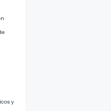
en
de
icos y