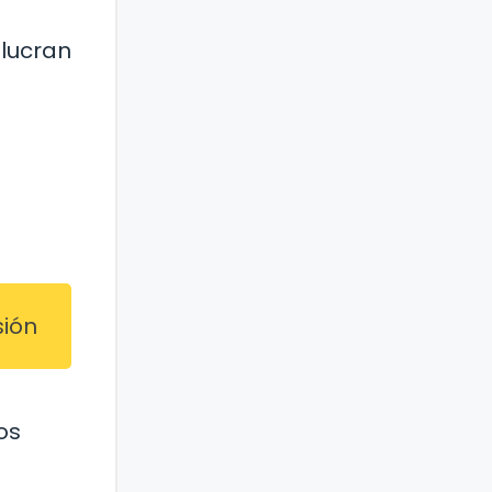
olucran
sión
os