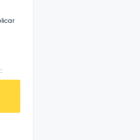
licar
: