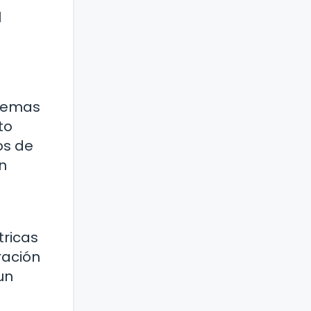
l
blemas
to
os de
n
tricas
ración
un