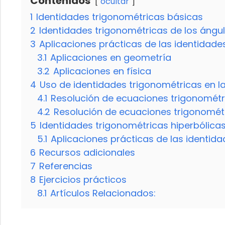
Contenidos
ocultar
1
Identidades trigonométricas básicas
2
Identidades trigonométricas de los ángu
3
Aplicaciones prácticas de las identidade
3.1
Aplicaciones en geometría
3.2
Aplicaciones en física
4
Uso de identidades trigonométricas en l
4.1
Resolución de ecuaciones trigonométr
4.2
Resolución de ecuaciones trigonomé
5
Identidades trigonométricas hiperbólica
5.1
Aplicaciones prácticas de las identid
6
Recursos adicionales
7
Referencias
8
Ejercicios prácticos
8.1
Artículos Relacionados: