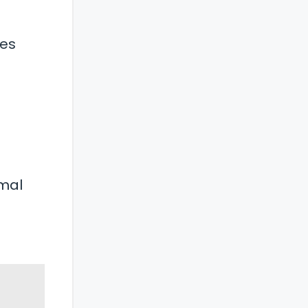
 es
imal