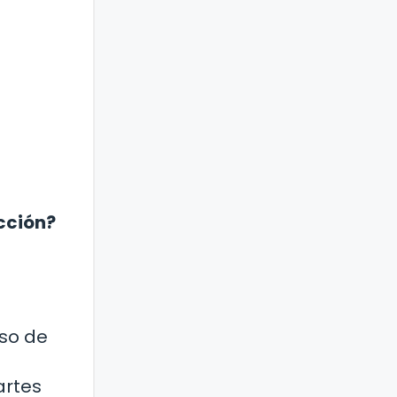
acción?
aso de
artes