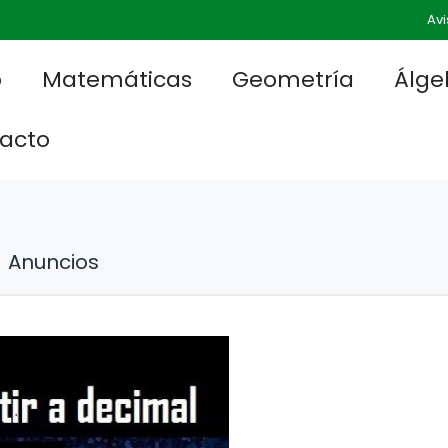
Avi
o
Matemáticas
Geometría
Álge
acto
Anuncios