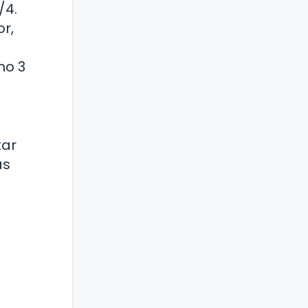
/4.
r,
mo 3
tar
as