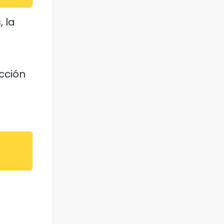
 la
cción