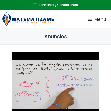
Saltar
Términos y Condiciones
al
contenido
Menu
Anuncios