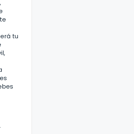
,
e
te
erá tu
e
l,
a
des
debes
r