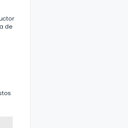
uctor
ia de
stos