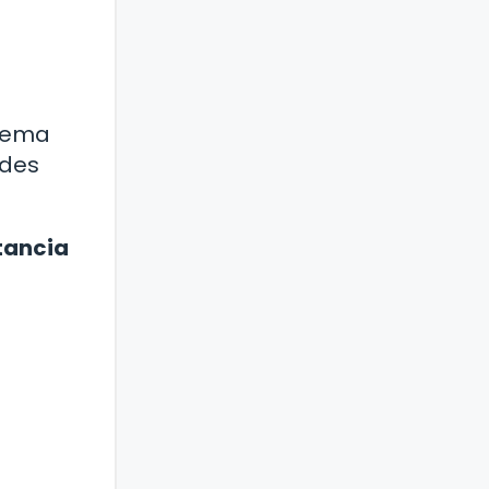
stema
ades
tancia