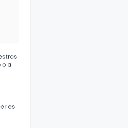
estros
 o a
er es