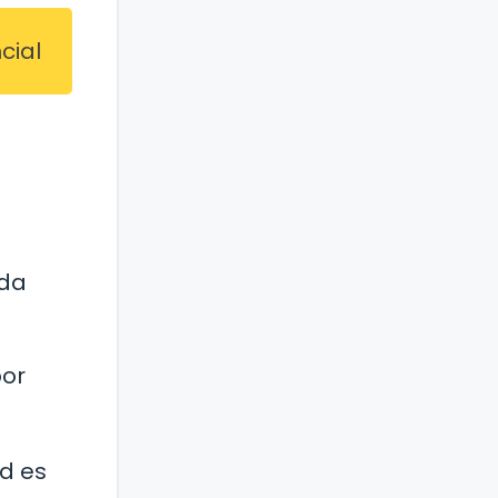
cial
ida
por
ad es