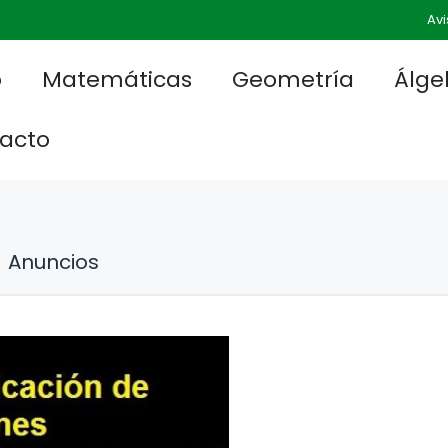
Avi
o
Matemáticas
Geometría
Álge
acto
Anuncios