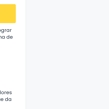
ograr
ema de
dores
que da