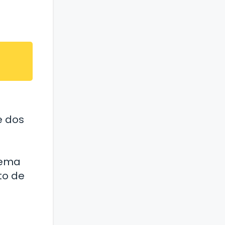
e dos
lema
to de