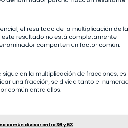
evo denominador para la fracción resultante.
cial, el resultado de la multiplicación de l
go, este resultado no está completamente
l denominador comparten un factor común.
sigue en la multiplicación de fracciones, es
ificar una fracción, se divide tanto el numera
or común entre ellos.
mo común divisor entre 36 y 63