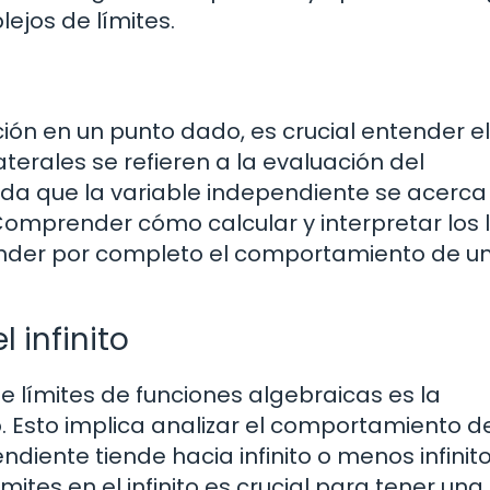
ejos de límites.
ión en un punto dado, es crucial entender el
laterales se refieren a la evaluación del
a que la variable independiente se acerca 
Comprender cómo calcular y interpretar los 
nder por completo el comportamiento de u
 infinito
e límites de funciones algebraicas es la
to. Esto implica analizar el comportamiento d
diente tiende hacia infinito o menos infinito
tes en el infinito es crucial para tener una