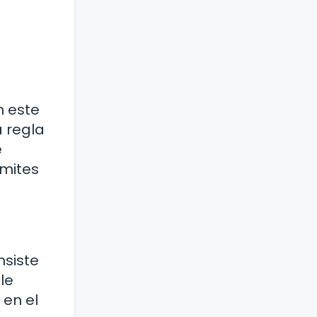
n este
a regla
e
ímites
nsiste
le
 en el