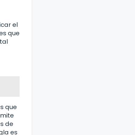
car el
nes que
tal
es que
ímite
as de
gla es