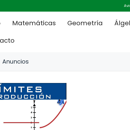
Avi
o
Matemáticas
Geometría
Álge
acto
Anuncios