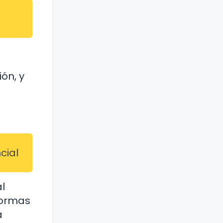
ión, y
cial
l
formas
a