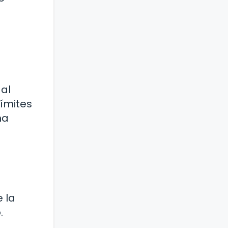
al
límites
na
e la
.