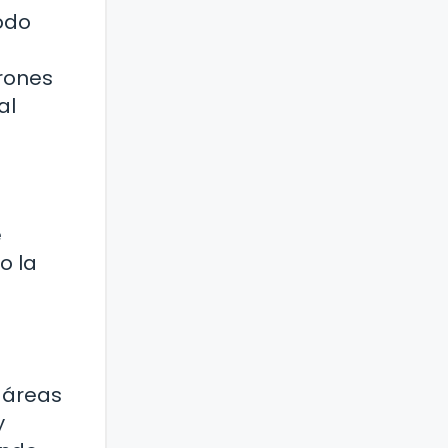
todo
rones
al
e
o la
r áreas
y