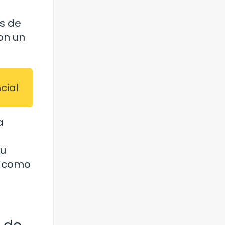
os de
con un
cial
a
Su
s como