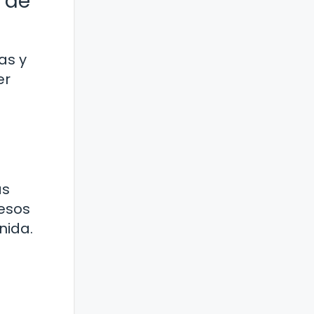
 de
as y
er
as
 esos
nida.