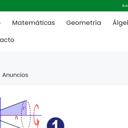
Avi
o
Matemáticas
Geometría
Álge
acto
Anuncios