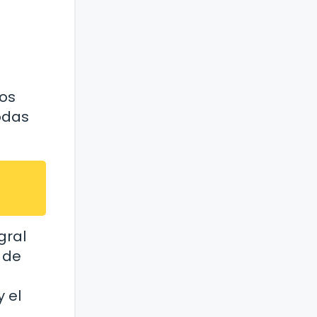
ños
odas
gral
 de
 el