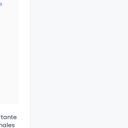
e
rtante
onales