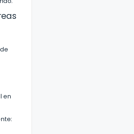
endo.
reas
 de
l en
ente: