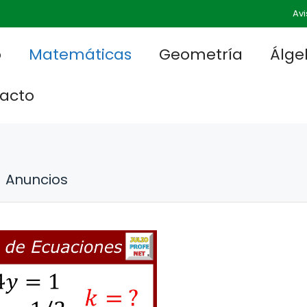
Avi
o
Matemáticas
Geometría
Álge
acto
Anuncios