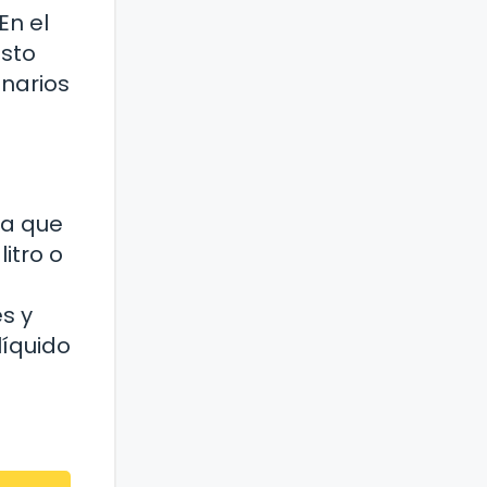
En el
osto
enarios
ca que
litro o
s y
líquido