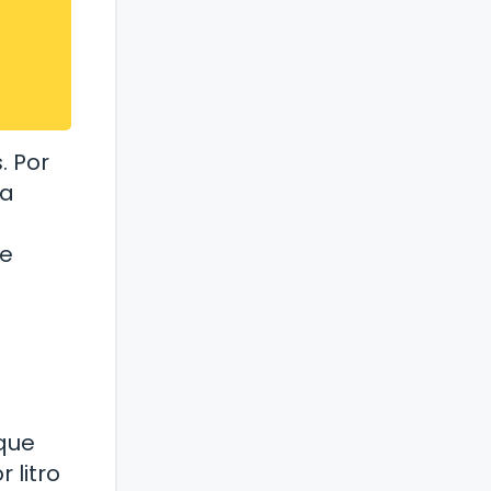
. Por
la
ue
 que
 litro