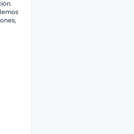
ión.
odemos
iones,