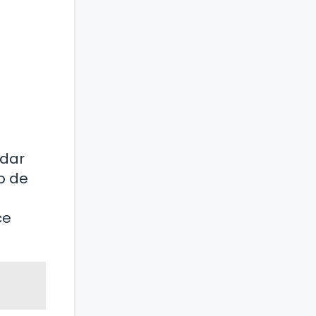
rdar
o de
ce