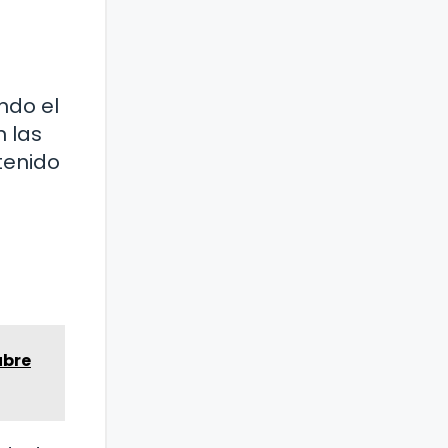
ndo el
 las
tenido
ubre