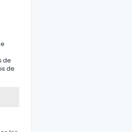
de
s de
os de