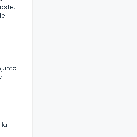
aste,
de
njunto
e
 la