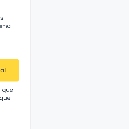
os
suma
al
s que
 que