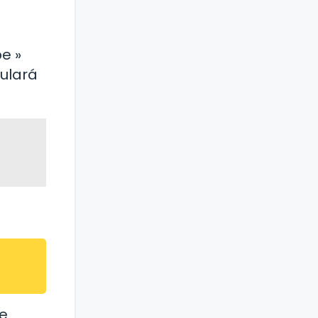
e »
culará
te