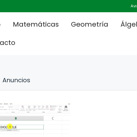
Avi
o
Matemáticas
Geometría
Álge
acto
Anuncios