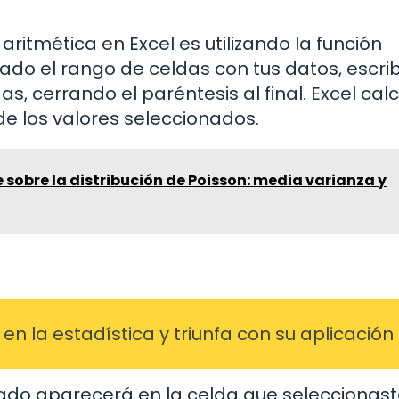
aritmética en Excel es utilizando la función
do el rango de celdas con tus datos, escrib
, cerrando el paréntesis al final. Excel cal
e los valores seleccionados.
sobre la distribución de Poisson: media varianza y
n la estadística y triunfa con su aplicación
ltado aparecerá en la celda que seleccionas