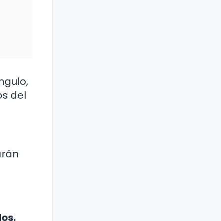
ngulo,
os del
arán
dos.