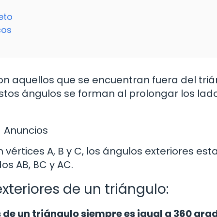
eto
cos
on aquellos que se encuentran fuera del triá
stos ángulos se forman al prolongar los lad
Anuncios
vértices A, B y C, los ángulos exteriores est
os AB, BC y AC.
teriores de un triángulo:
 de un triángulo siempre es igual a 360 gra