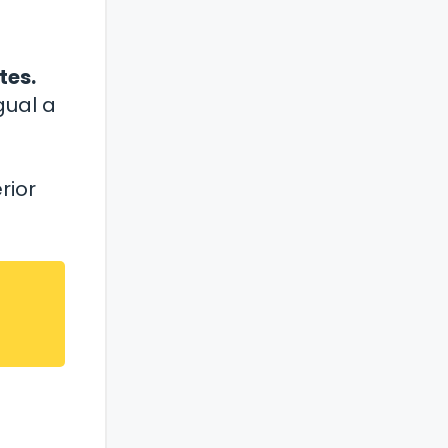
tes.
gual a
rior