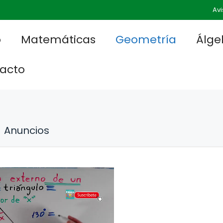
Avi
o
Matemáticas
Geometría
Álge
acto
Anuncios