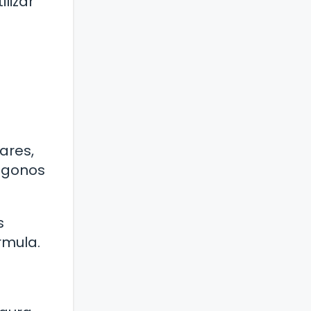
lizar
ares,
lígonos
s
rmula.