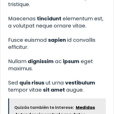
tristique.
Maecenas
tincidunt
elementum est,
a volutpat neque ornare vitae.
Fusce euismod
sapien
id convallis
efficitur.
Nullam
dignissim
ac
ipsum
eget
maximus.
Sed
quis risus
ut urna
vestibulum
tempor vitae
sit amet
augue.
Quizás también te interese:
Medidas