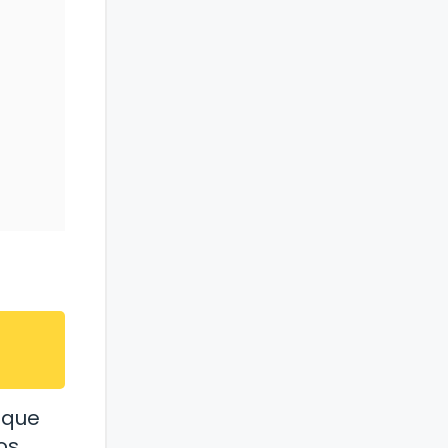
 que
os