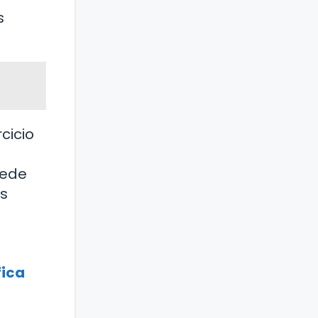
s
cicio
uede
es
fica