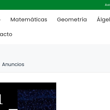
Avi
o
Matemáticas
Geometría
Álge
acto
Anuncios