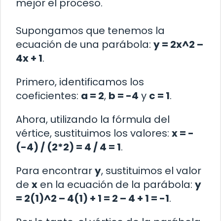
mejor el proceso.
Supongamos que tenemos la
ecuación de una parábola:
y = 2x^2 –
4x + 1
.
Primero, identificamos los
coeficientes:
a = 2
,
b = -4
y
c = 1
.
Ahora, utilizando la fórmula del
vértice, sustituimos los valores:
x = -
(-4) / (2*2) = 4 / 4 = 1
.
Para encontrar
y
, sustituimos el valor
de
x
en la ecuación de la parábola:
y
= 2(1)^2 – 4(1) + 1 = 2 – 4 + 1 = -1
.