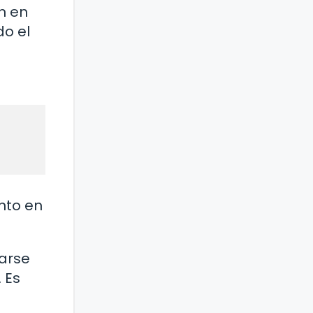
n en
do el
nto en
tarse
 Es