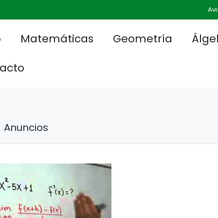
Avi
o
Matemáticas
Geometría
Álge
acto
Anuncios