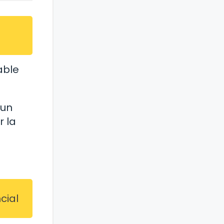
able
 un
r la
cial