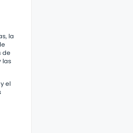
s, la
de
s de
 las
y el
s