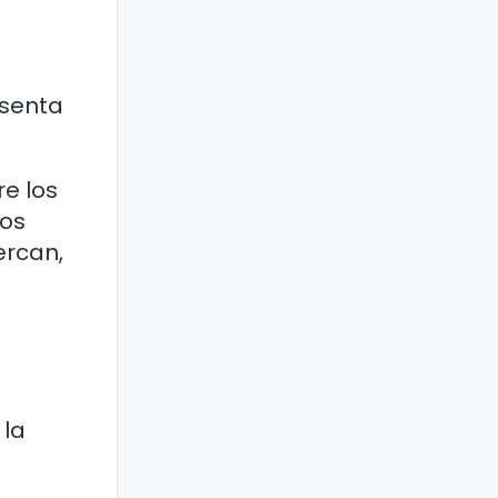
esenta
re los
los
ercan,
 la