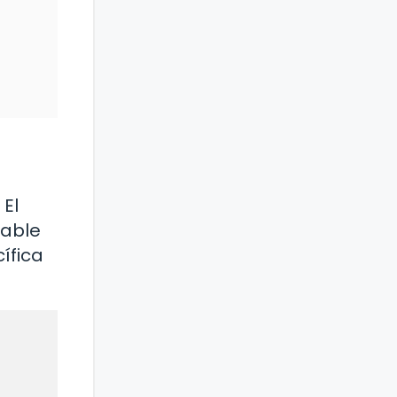
 El
iable
ífica