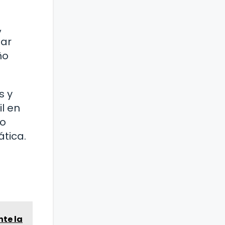
,
zar
ño
s y
l en
lo
tica.
nte la