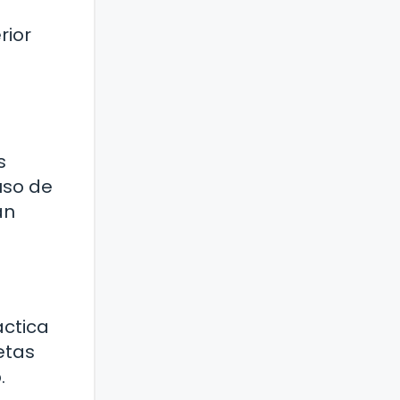
rior
s
uso de
an
áctica
etas
.