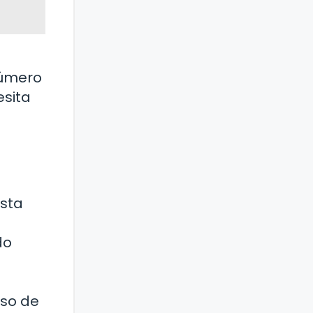
número
esita
esta
do
eso de