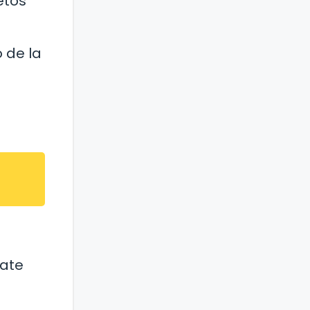
etos
 de la
o
late