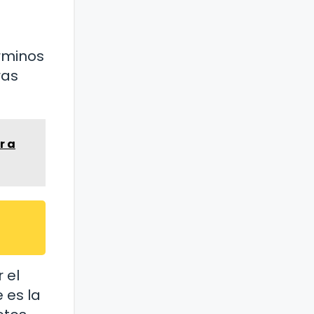
rminos
ras
r a
 el
e es la