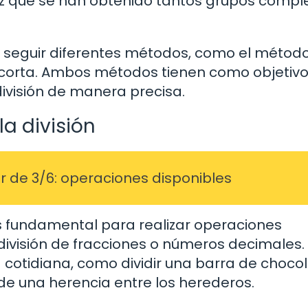
ez que se han obtenido tantos grupos compl
en seguir diferentes métodos, como el método
ón corta. Ambos métodos tienen como objetiv
división de manera precisa.
a división
r de 3/6: operaciones disponibles
s fundamental para realizar operaciones
visión de fracciones o números decimales.
a cotidiana, como dividir una barra de choco
 de una herencia entre los herederos.