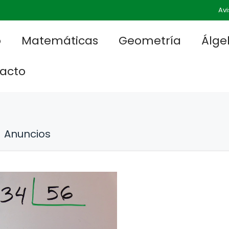
Avi
o
Matemáticas
Geometría
Álge
acto
Anuncios