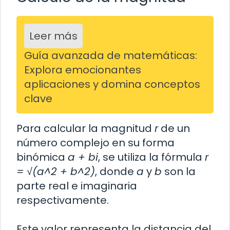
Leer más
Guía avanzada de matemáticas:
Explora emocionantes
aplicaciones y domina conceptos
clave
Para calcular la magnitud
r
de un
número complejo en su forma
binómica
a + bi
, se utiliza la fórmula
r
= √(a^2 + b^2)
, donde
a
y
b
son la
parte real e imaginaria
respectivamente.
Este valor representa la distancia del