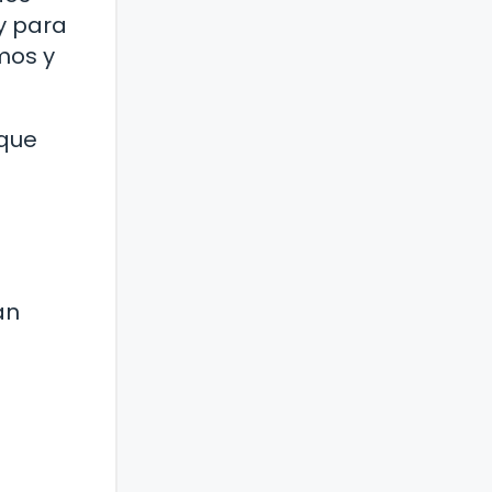
y para
mos y
 que
an