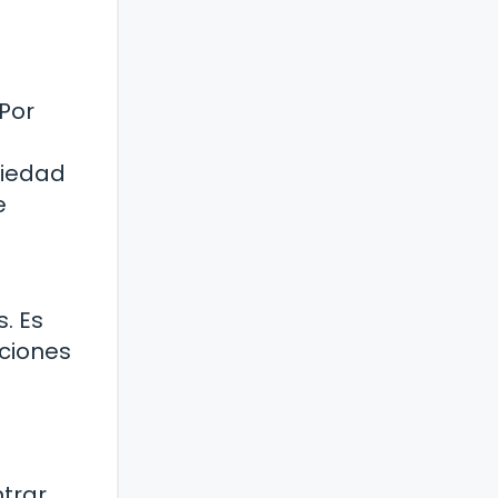
Por
piedad
e
. Es
aciones
trar