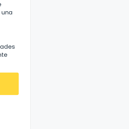
e
 una
ldades
nte