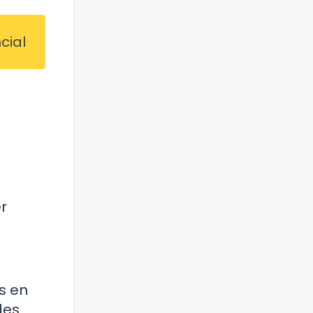
cial
r
os en
des