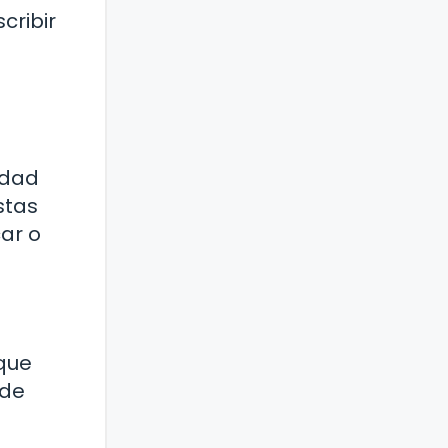
cribir
ldad
stas
ar o
 que
 de