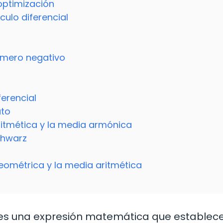
optimización
ulo diferencial
úmero negativo
erencial
uto
ritmética y la media armónica
chwarz
eométrica y la media aritmética
l es una expresión matemática que establec