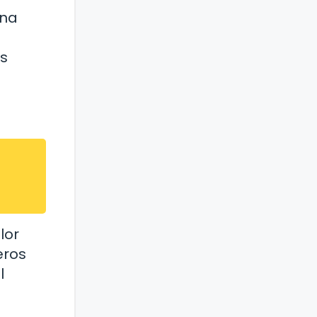
una
s
lor
eros
l