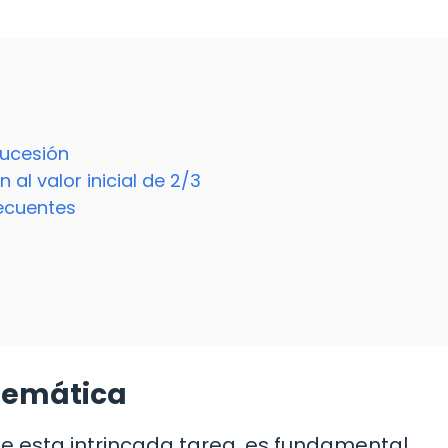
sucesión
 al valor inicial de 2/3
ecuentes
temática
de esta intrincada tarea, es fundamental