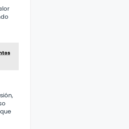
alor
ndo
ntos
sión,
so
 que