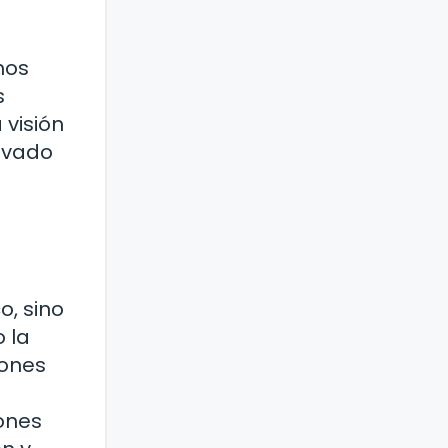
mos
s
 visión
levado
o, sino
 la
iones
ones