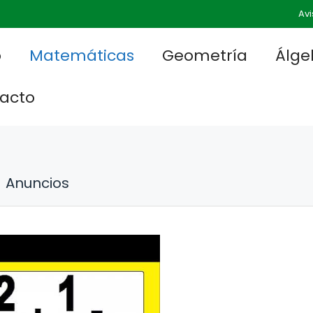
Avi
o
Matemáticas
Geometría
Álge
acto
Anuncios