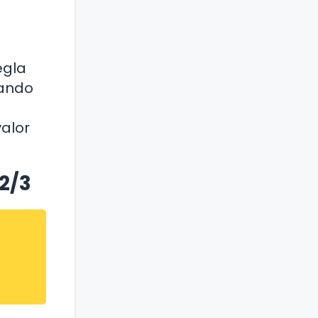
egla
zando
alor
 2/3