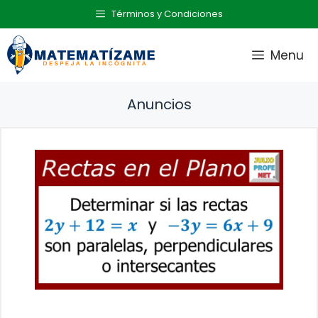
Saltar
Términos y Condiciones
al
contenido
Menu
Anuncios