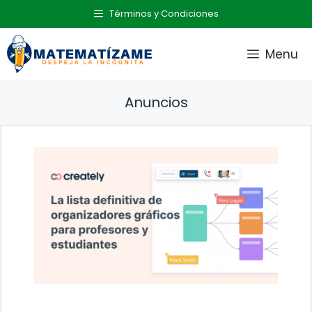
Saltar
Términos y Condiciones
al
contenido
Menu
Anuncios