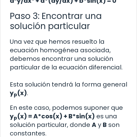
d
y/dx
+ a*(dy/dx) + b*sin(x) = 0
Paso 3: Encontrar una
solución particular
Una vez que hemos resuelto la
ecuación homogénea asociada,
debemos encontrar una solución
particular de la ecuación diferencial.
Esta solución tendrá la forma general
y
(x)
.
p
En este caso, podemos suponer que
y
(x) = A*cos(x) + B*sin(x)
es una
p
solución particular, donde
A
y
B
son
constantes.