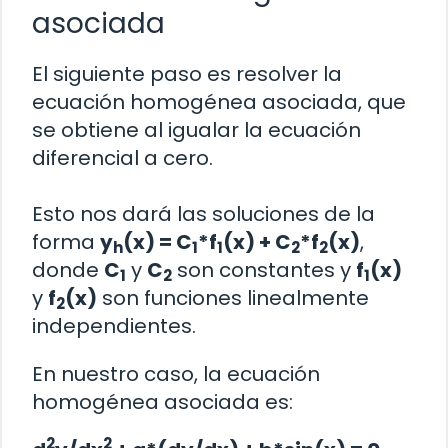
asociada
El siguiente paso es resolver la
ecuación homogénea asociada, que
se obtiene al igualar la ecuación
diferencial a cero.
Esto nos dará las soluciones de la
forma
y
(x) = C
*f
(x) + C
*f
(x)
,
h
1
1
2
2
donde
C
y
C
son constantes y
f
(x)
1
2
1
y
f
(x)
son funciones linealmente
2
independientes.
En nuestro caso, la ecuación
homogénea asociada es:
2
2