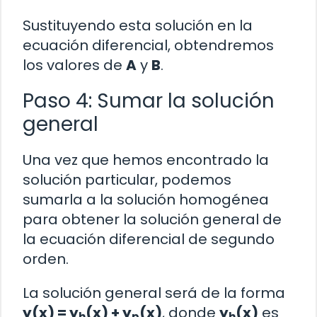
Sustituyendo esta solución en la
ecuación diferencial, obtendremos
los valores de
A
y
B
.
Paso 4: Sumar la solución
general
Una vez que hemos encontrado la
solución particular, podemos
sumarla a la solución homogénea
para obtener la solución general de
la ecuación diferencial de segundo
orden.
La solución general será de la forma
y(x) = y
(x) + y
(x)
, donde
y
(x)
es
h
p
h