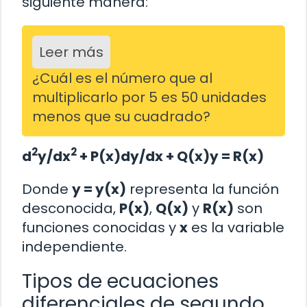
siguiente manera:
Leer más
¿Cuál es el número que al
multiplicarlo por 5 es 50 unidades
menos que su cuadrado?
2
2
d
y/dx
+ P(x)dy/dx + Q(x)y = R(x)
Donde
y = y(x)
representa la función
desconocida,
P(x)
,
Q(x)
y
R(x)
son
funciones conocidas y
x
es la variable
independiente.
Tipos de ecuaciones
diferenciales de segundo