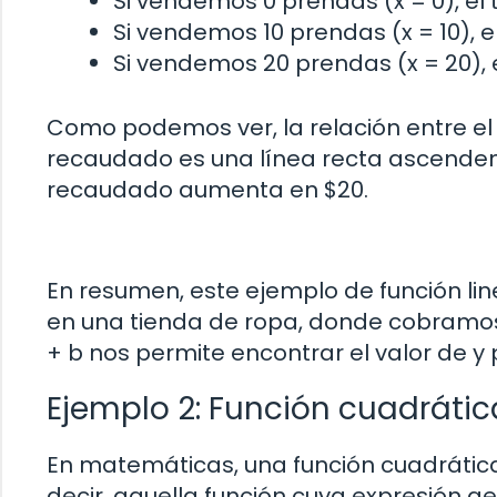
Si vendemos 0 prendas (x = 0), el 
Si vendemos 10 prendas (x = 10), e
Si vendemos 20 prendas (x = 20), e
Como podemos ver, la relación entre el
recaudado es una línea recta ascenden
recaudado aumenta en $20.
En resumen, este ejemplo de función li
en una tienda de ropa, donde cobramos
+ b nos permite encontrar el valor de y 
Ejemplo 2: Función cuadrátic
En matemáticas, una función cuadrátic
decir, aquella función cuya expresión ge