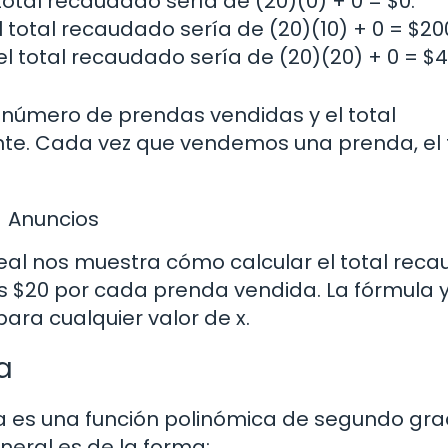
total recaudado sería de (20)(0) + 0 = $0.
l total recaudado sería de (20)(10) + 0 = $20
l total recaudado sería de (20)(20) + 0 = $4
 número de prendas vendidas y el total
te. Cada vez que vendemos una prenda, el 
Anuncios
neal nos muestra cómo calcular el total rec
 $20 por cada prenda vendida. La fórmula 
para cualquier valor de x.
a
a es una función polinómica de segundo gra
neral es de la forma: