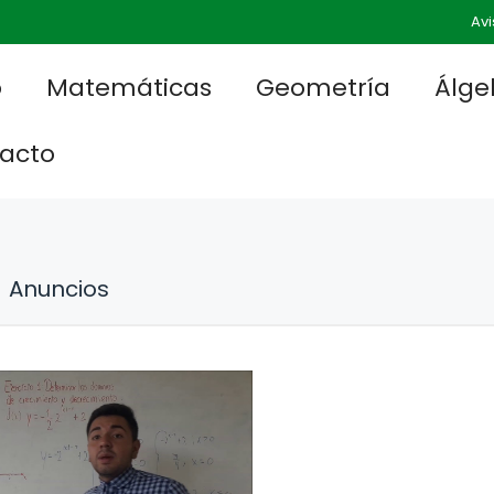
Avi
o
Matemáticas
Geometría
Álge
acto
Anuncios