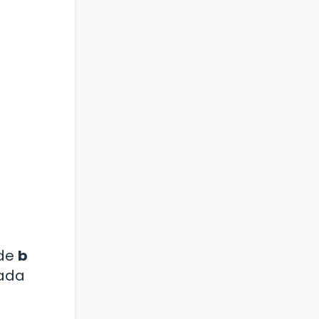
nde
b
zada