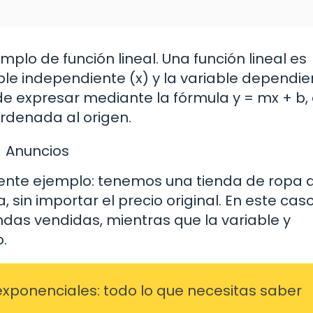
plo de función lineal. Una función lineal es
ble independiente (x) y la variable dependie
ede expresar mediante la fórmula y = mx + b
ordenada al origen.
Anuncios
guiente ejemplo: tenemos una tienda de ropa
in importar el precio original. En este caso
das vendidas, mientras que la variable y
.
exponenciales: todo lo que necesitas saber