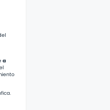
del
e
a
el
miento
fica.