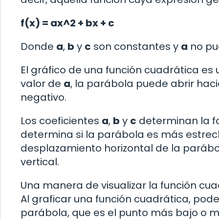
f(x) = ax^2 + bx + c
Donde
a
,
b
y
c
son constantes y
a
no pue
El gráfico de una función cuadrática e
valor de
a
, la parábola puede abrir haci
negativo.
Los coeficientes
a
,
b
y
c
determinan la fo
determina si la parábola es más estrec
desplazamiento horizontal de la parábol
vertical.
Una manera de visualizar la función cua
Al graficar una función cuadrática, pode
parábola, que es el punto más bajo o má