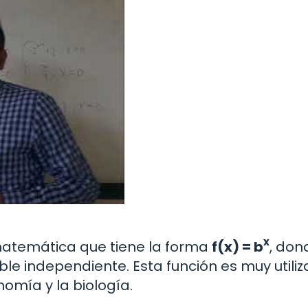
x
matemática que tiene la forma
f(x) = b
, do
ble independiente. Esta función es muy utili
nomía y la biología.