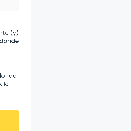
nte (y)
, donde
 donde
, la