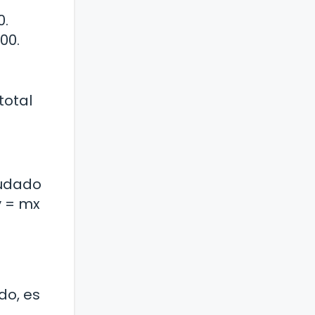
0.
00.
total
audado
y = mx
do, es