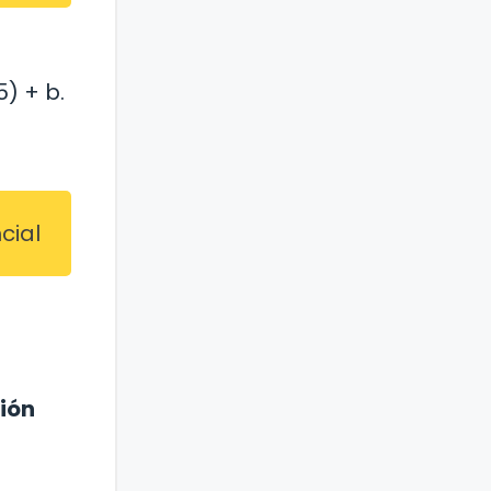
) + b.
cial
ión