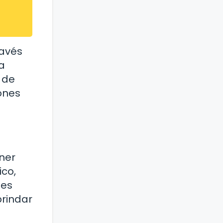
ravés
a
 de
ones
ner
ico,
nes
brindar