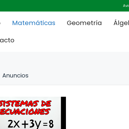
Avi
o
Matemáticas
Geometría
Álge
acto
Anuncios