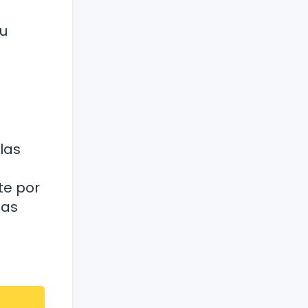
tu
las
te por
tas