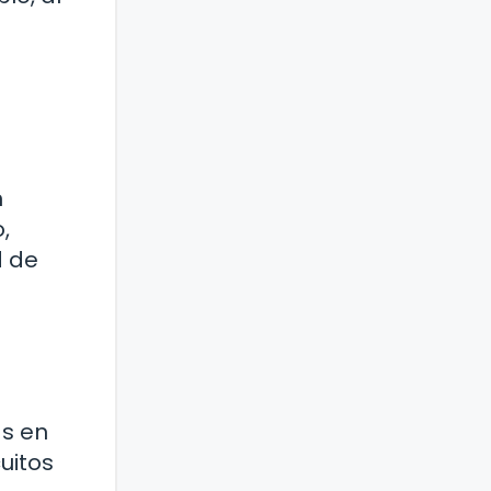
n
,
d de
as en
uitos