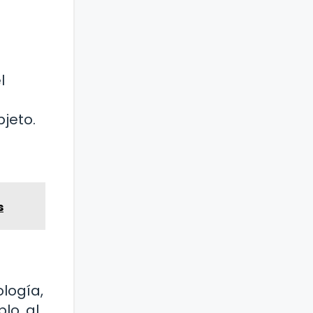
l
jeto.
s
logía,
lo, al