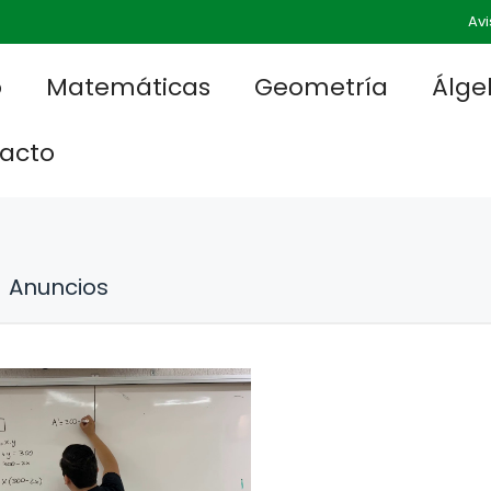
Avi
o
Matemáticas
Geometría
Álge
acto
Anuncios