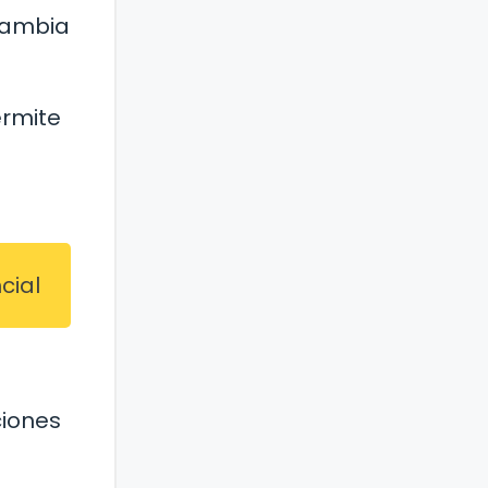
cambia
ermite
cial
ciones