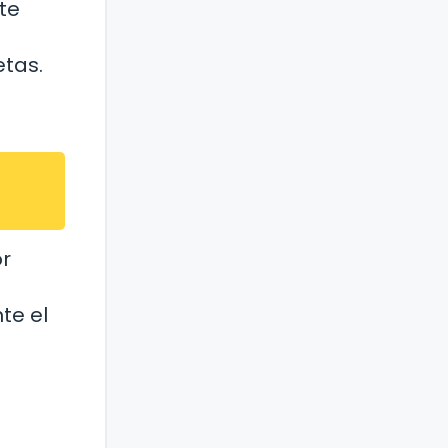
te
tas.
or
te el