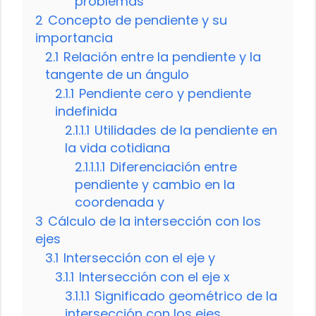
problemas
2
Concepto de pendiente y su
importancia
2.1
Relación entre la pendiente y la
tangente de un ángulo
2.1.1
Pendiente cero y pendiente
indefinida
2.1.1.1
Utilidades de la pendiente en
la vida cotidiana
2.1.1.1.1
Diferenciación entre
pendiente y cambio en la
coordenada y
3
Cálculo de la intersección con los
ejes
3.1
Intersección con el eje y
3.1.1
Intersección con el eje x
3.1.1.1
Significado geométrico de la
intersección con los ejes