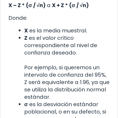
X – Z * (σ / √n)
a
X + Z * (σ / √n)
Donde:
X
es la media muestral.
Z
es el valor crítico
correspondiente al nivel de
confianza deseado.
Por ejemplo, si queremos un
intervalo de confianza del 95%,
Z será equivalente a 1.96, ya que
se utiliza la distribución normal
estándar.
σ
es la desviación estándar
poblacional, o en su defecto, si