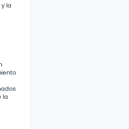
y la
n
miento
onados
 la