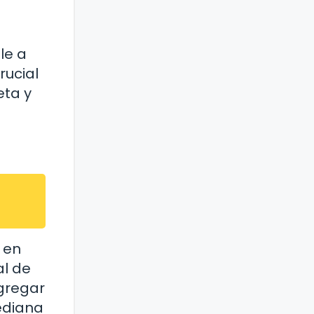
le a
rucial
eta y
 en
al de
agregar
ediana