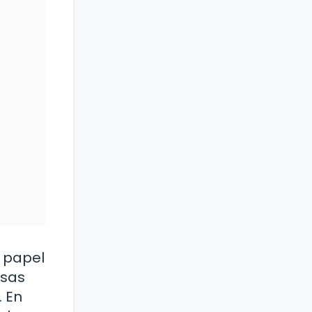
 papel
rsas
. En