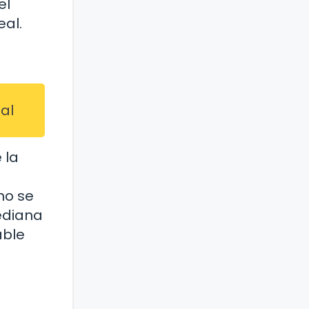
el
eal.
al
 la
no se
ediana
able