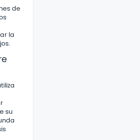
ones de
cos
ar la
jos.
re
iliza
r
e su
funda
is