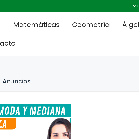
Avi
o
Matemáticas
Geometría
Álge
acto
Anuncios