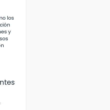
mo los
ación
nes y
asos
en
entes
s