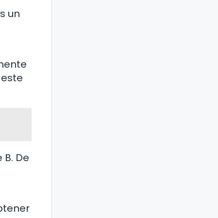
s un
lmente
 este
 B. De
btener