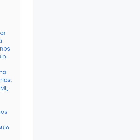
ear
a
 nos
lo.
rma
rias.
TML,
mos
culo