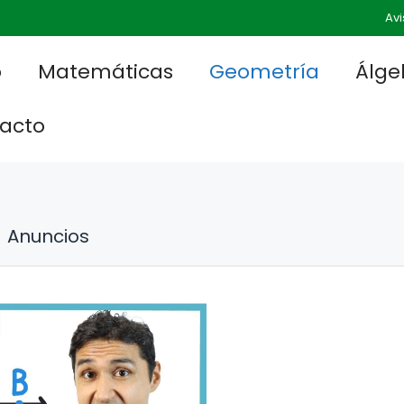
Avi
o
Matemáticas
Geometría
Álge
acto
Anuncios