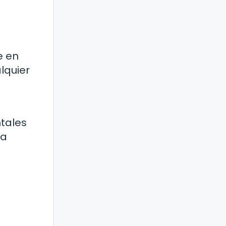
e en
lquier
ntales
la