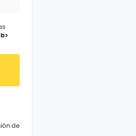
as
<b>
ción de