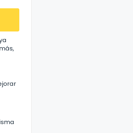
 ya
emás,
ejorar
misma