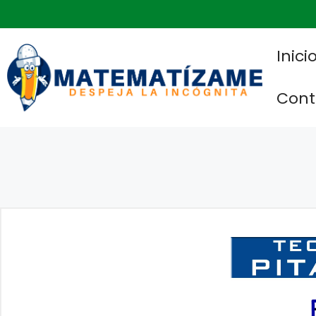
Saltar
al
contenido
Inici
Cont