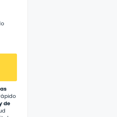
do
las
rápido
y de
ud