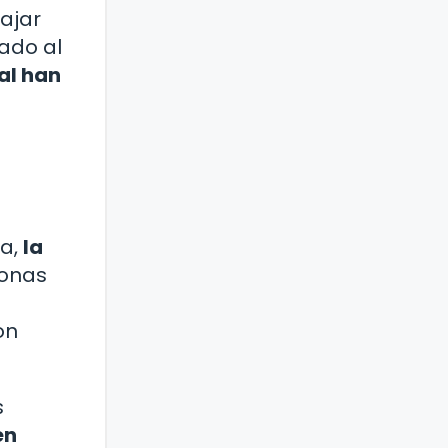
ajar
ado al
al han
ia,
la
onas
on
s
en