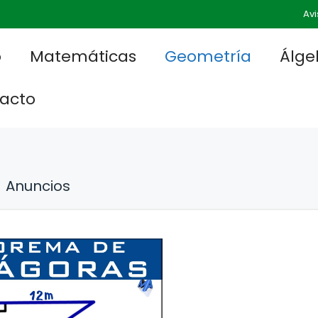
Avi
o
Matemáticas
Geometría
Álge
acto
Anuncios