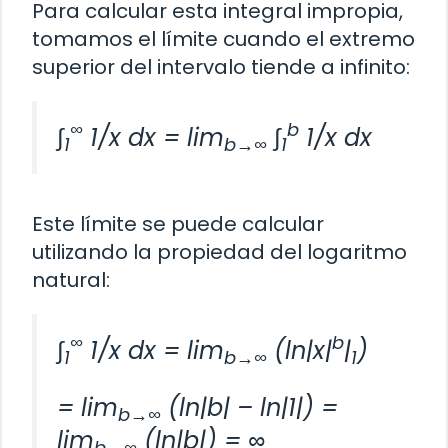
Para calcular esta integral impropia,
tomamos el límite cuando el extremo
superior del intervalo tiende a infinito:
∞
b
∫
1/x dx = lim
∫
1/x dx
1
b→∞
1
Este límite se puede calcular
utilizando la propiedad del logaritmo
natural:
∞
b
∫
1/x dx = lim
(ln|x|
|
)
1
b→∞
1
= lim
(ln|b| – ln|1|) =
b→∞
lim
(ln|b|) = ∞
b→∞