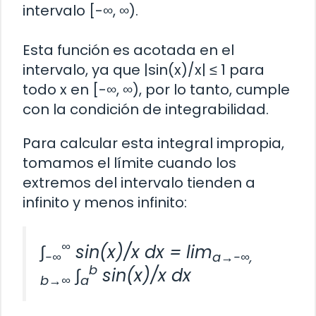
intervalo [-∞, ∞).
Esta función es acotada en el
intervalo, ya que |sin(x)/x| ≤ 1 para
todo x en [-∞, ∞), por lo tanto, cumple
con la condición de integrabilidad.
Para calcular esta integral impropia,
tomamos el límite cuando los
extremos del intervalo tienden a
infinito y menos infinito:
∞
∫
sin(x)/x dx = lim
-∞
a→-∞,
b
∫
sin(x)/x dx
b→∞
a