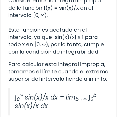
Consideremos la integral impropia
de la función f(x) = sin(x)/x en el
intervalo [0, ∞).
Esta función es acotada en el
intervalo, ya que |sin(x)/x| ≤ 1 para
todo x en [0, ∞), por lo tanto, cumple
con la condición de integrabilidad.
Para calcular esta integral impropia,
tomamos el límite cuando el extremo
superior del intervalo tiende a infinito:
∞
b
∫
sin(x)/x dx = lim
∫
0
b→∞
0
sin(x)/x dx