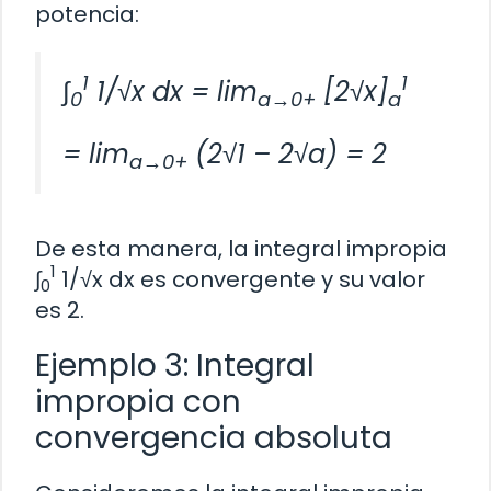
potencia:
1
1
∫
1/√x dx = lim
[2√x]
0
a→0+
a
= lim
(2√1 – 2√a) = 2
a→0+
De esta manera, la integral impropia
1
∫
1/√x dx es convergente y su valor
0
es 2.
Ejemplo 3: Integral
impropia con
convergencia absoluta