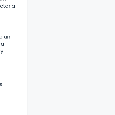
ctoria
e un
ra
 y
s