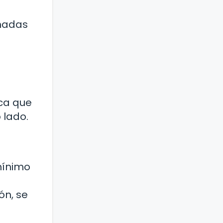
enadas
a
ica que
 lado.
mínimo
ón, se