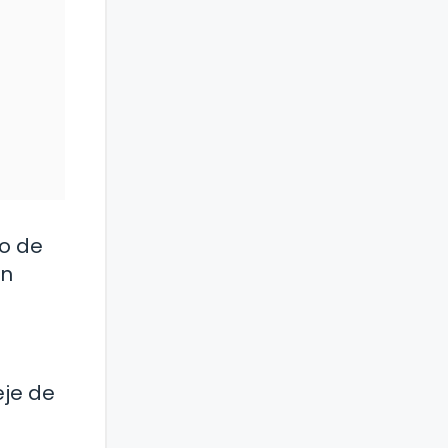
co de
un
eje de