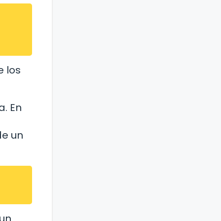
e los
a. En
de un
 un