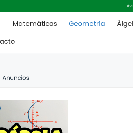
Avi
o
Matemáticas
Geometría
Álge
acto
Anuncios