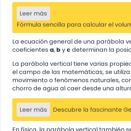
Leer más
Fórmula sencilla para calcular el vol
La ecuación general de una parábola ve
coeficientes
a
,
b
y
c
determinan la posici
La parábola vertical tiene varias propi
el campo de las matemáticas, se utiliz
movimiento o fenómenos naturales, como
chorro de agua al caer desde una altur
Leer más
Descubre la fascinante G
En física, la parábola vertical también s