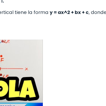
n:
rtical tiene la forma
y = ax^2 + bx + c
, dond