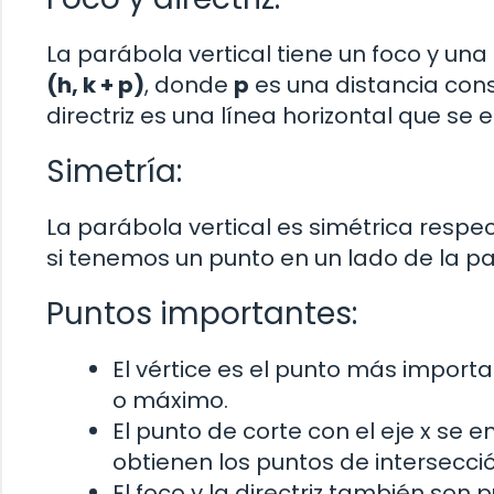
La parábola vertical tiene un foco y una
(h, k + p)
, donde
p
es una distancia cons
directriz es una línea horizontal que s
Simetría:
La parábola vertical es simétrica respect
si tenemos un punto en un lado de la par
Puntos importantes:
El vértice es el punto más import
o máximo.
El punto de corte con el eje x se 
obtienen los puntos de intersecció
El foco y la directriz también son