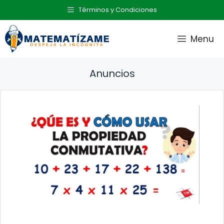
Saltar
Términos y Condiciones
al
contenido
Menu
Anuncios