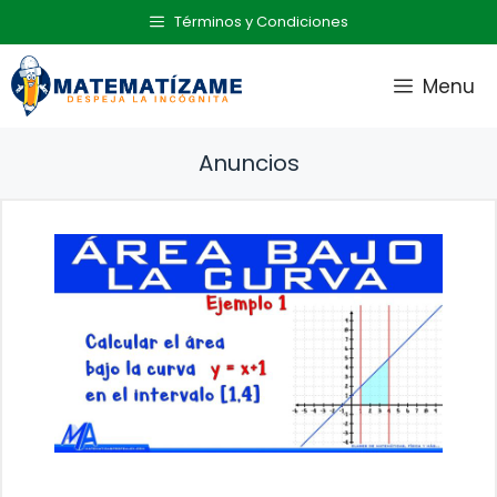
Saltar
Términos y Condiciones
al
contenido
Menu
Anuncios