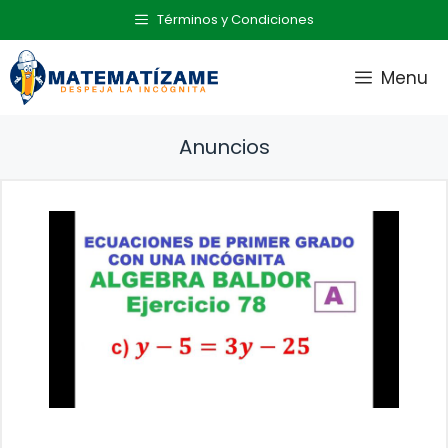
Saltar
Términos y Condiciones
al
contenido
Menu
Anuncios