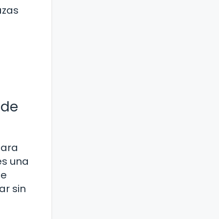
azas
 de
para
es una
te
r sin