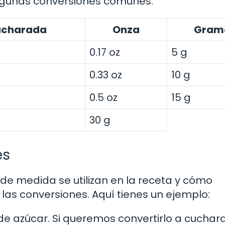
algunas conversiones comunes:
charada
Onza
Gram
0.17 oz
5 g
0.33 oz
10 g
0.5 oz
15 g
30 g
es
de medida se utilizan en la receta y cómo
 las conversiones. Aquí tienes un ejemplo:
s de azúcar. Si queremos convertirlo a cuchar