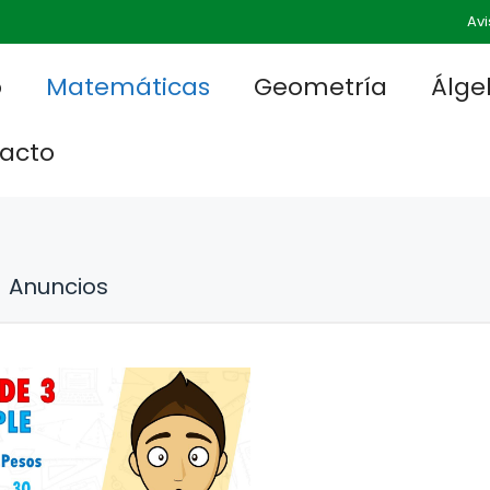
Avi
o
Matemáticas
Geometría
Álge
acto
Anuncios