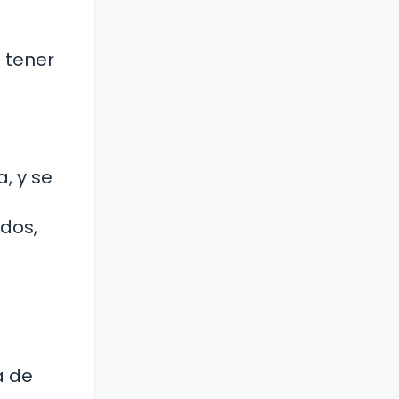
 tener
, y se
ados,
a de