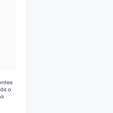
entes
más o
a.