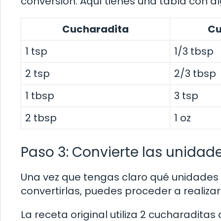
conversión. Aquí tienes una tabla con 
Cucharadita
Cu
1 tsp
1/3 tbsp
2 tsp
2/3 tbsp
1 tbsp
3 tsp
2 tbsp
1 oz
Paso 3: Convierte las unidad
Una vez que tengas claro qué unidades 
convertirlas, puedes proceder a realizar
La receta original utiliza 2 cucharadita