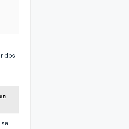
l
or dos
 un
 se