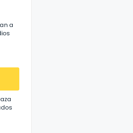
man a
dios
raza
lados