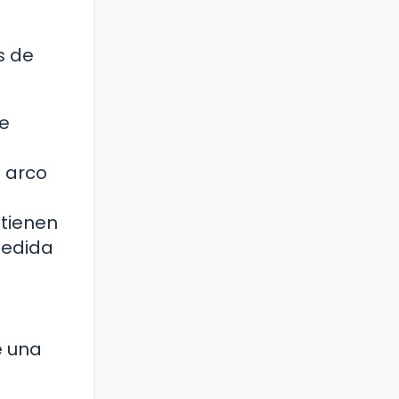
s de
ue
o arco
 tienen
medida
e una