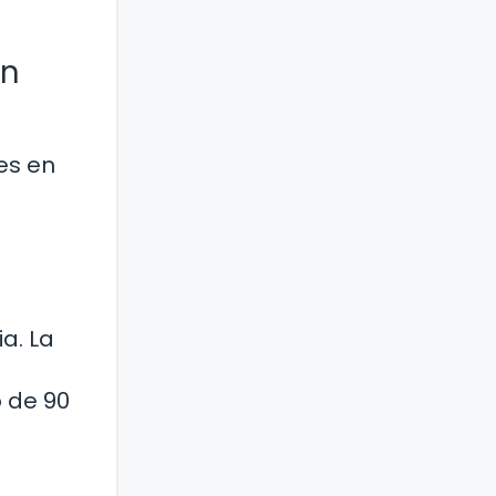
en
es en
a. La
o de 90