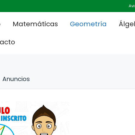
Avi
o
Matemáticas
Geometría
Álge
acto
Anuncios