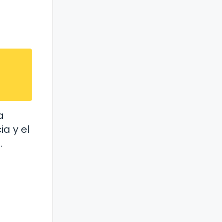
a
a y el
.