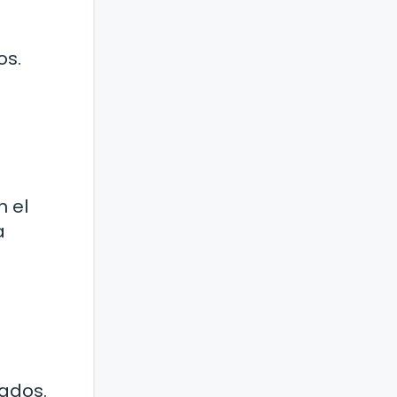
os.
n el
a
rados.