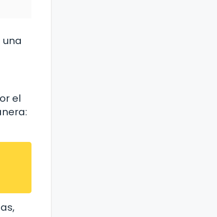
o una
or el
anera:
as,