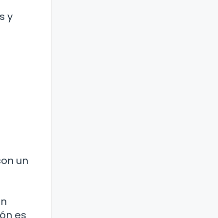
s y
con un
en
ón es