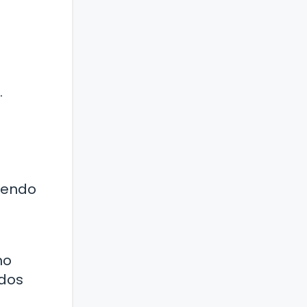
.
diendo
mo
odos