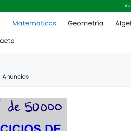
Avi
o
Matemáticas
Geometría
Álge
acto
Anuncios