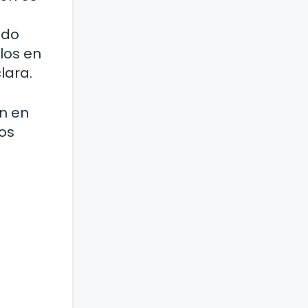
odo
los en
lara.
n en
os