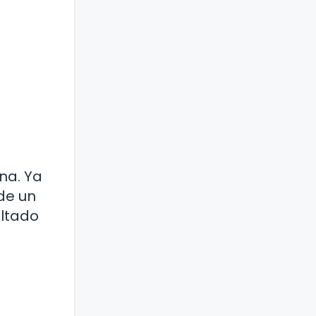
na. Ya
de un
ultado