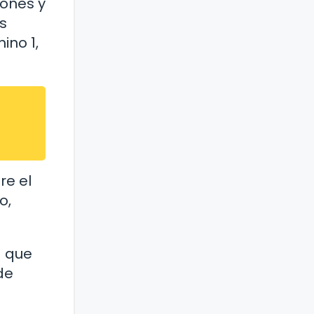
iones y
s
ino 1,
re el
o,
a que
de