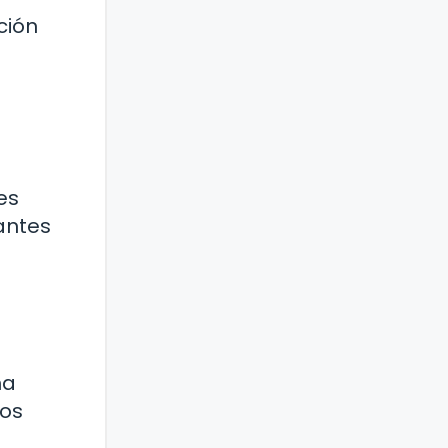
ción
es
antes
na
dos