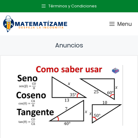
Saltar
Términos y Condiciones
al
contenido
Menu
Anuncios