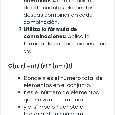
combinar:
A continuación,
decide cuántos elementos
deseas combinar en cada
combinación.
Utiliza la fórmula de
combinaciones:
Aplica la
fórmula de combinaciones, que
es:
C(n, r) = n! / (r! * (n – r)!)
Donde
n
es el número total de
elementos en el conjunto,
r
es el número de elementos
que se van a combinar,
y el símbolo
!
denota el
factorial de un número.