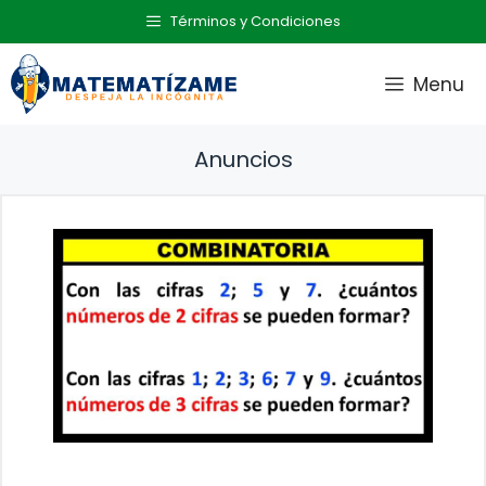
Saltar
Términos y Condiciones
al
contenido
Menu
Anuncios