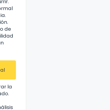
rir.
normal
ia.
ión.
do de
ilidad
un
al
ar la
ado.
álisis