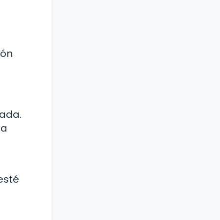
ión
lada.
na
esté