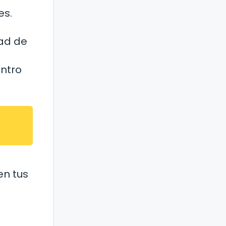
es.
dad de
entro
en tus