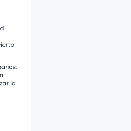
ad
ierto
arios.
ón
zar la