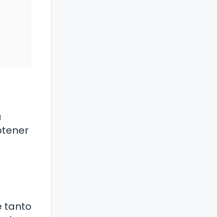
a
btener
e tanto