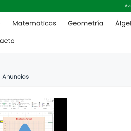
Avi
o
Matemáticas
Geometría
Álge
acto
Anuncios