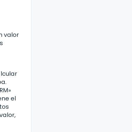
n valor
s
lcular
ba.
ORM»
ene el
atos
valor,