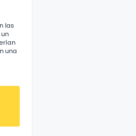
n las
 un
serían
en una