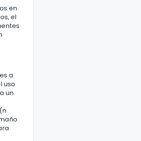
dos en
os, el
nentes
n
es a
l uso
ta un
 (n
tamaño
ara