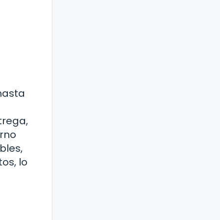
hasta
trega,
orno
bles,
os, lo