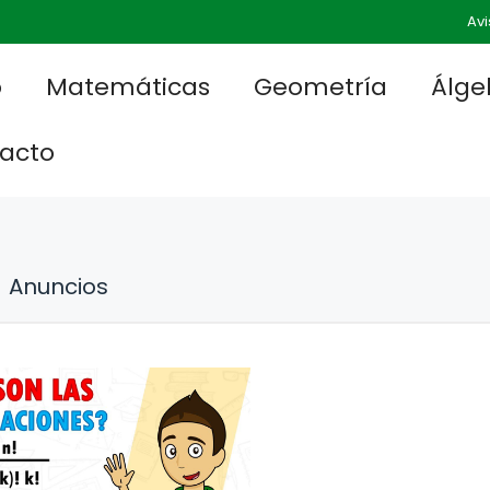
Avi
o
Matemáticas
Geometría
Álge
acto
Anuncios