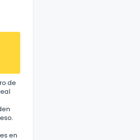
ro de
real
den
eso.
nes en