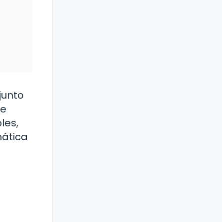
junto
re
les,
mática