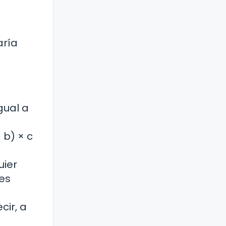
aría
gual a
 b) × c
uier
 es
cir, a