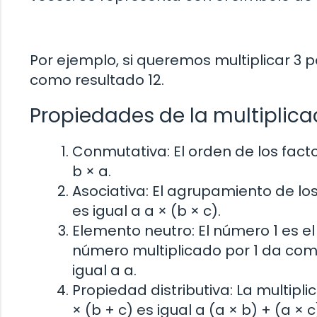
Por ejemplo, si queremos multiplicar 3 po
como resultado 12.
Propiedades de la multiplica
Conmutativa: El orden de los factor
b × a.
Asociativa: El agrupamiento de los 
es igual a a × (b × c).
Elemento neutro: El número 1 es el
número multiplicado por 1 da como
igual a a.
Propiedad distributiva: La multipli
× (b + c) es igual a (a × b) + (a × c