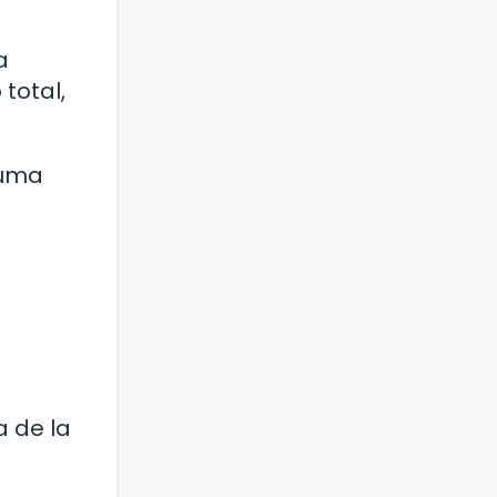
a
total,
suma
a de la