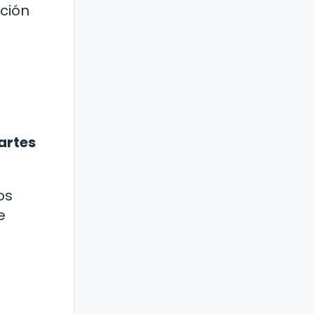
ación
artes
os
e