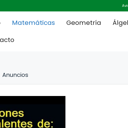
Avi
o
Matemáticas
Geometría
Álge
acto
Anuncios