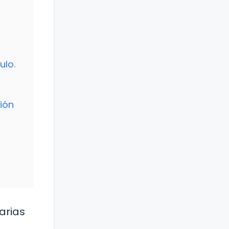
ulo.
ión
arias