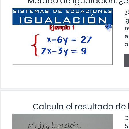
Método de igualación: ¿
¿
i
r
e
a
Calcula el resultado de 
C
5