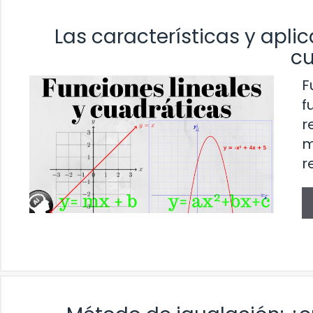
Las características y aplic
cu
F
f
r
m
r