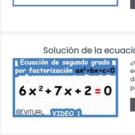
Solución de la ecuaci
¿
e
d
p