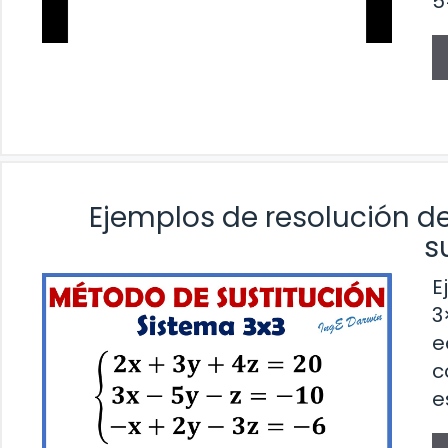
5
Ejemplos de resolución d
s
E
3
e
c
e