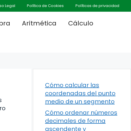
so Legal
Política de Cookies
Políticas de privacidad
bra
Aritmética
Cálculo
Cómo calcular las
coordenadas del punto
s
medio de un segmento
ro
Cómo ordenar números
decimales de forma
ascendente y