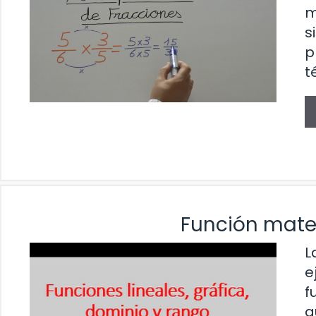
m
s
p
t
Función mate
L
e
f
q