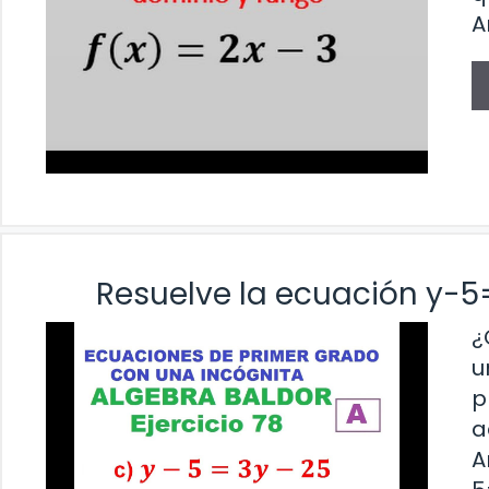
A
Resuelve la ecuación y-5
¿
u
p
a
A