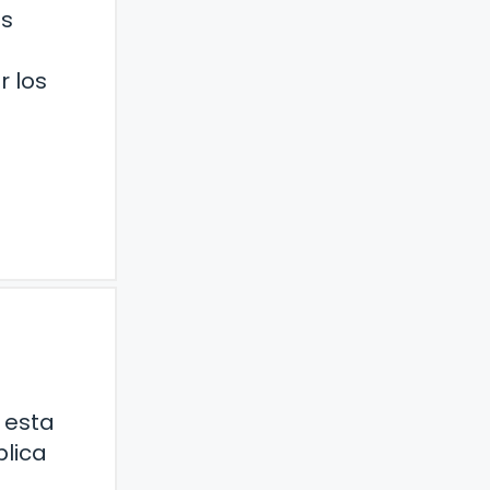
os
r los
 esta
plica