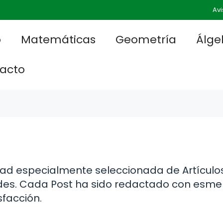
Avi
o
Matemáticas
Geometría
Álge
acto
dad especialmente seleccionada de Artículo
des. Cada Post ha sido redactado con esme
sfacción.