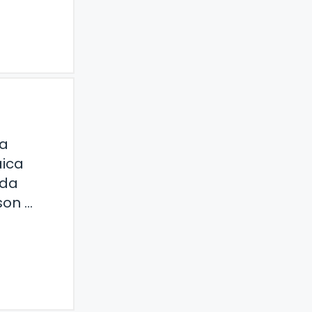
na
aica
ada
son …