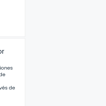
or
ciones
 de
avés de