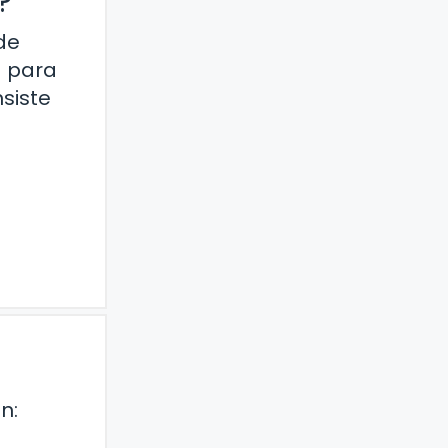
?
de
a para
siste
n: