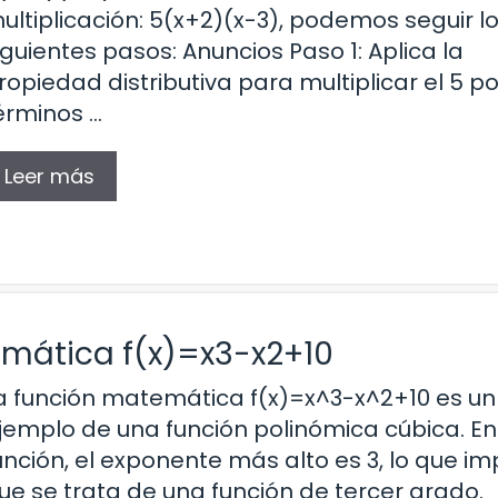
ultiplicación: 5(x+2)(x-3), podemos seguir l
iguientes pasos: Anuncios Paso 1: Aplica la
ropiedad distributiva para multiplicar el 5 po
érminos …
Leer más
mática f(x)=x3-x2+10
a función matemática f(x)=x^3-x^2+10 es un
jemplo de una función polinómica cúbica. En
unción, el exponente más alto es 3, lo que im
ue se trata de una función de tercer grado.