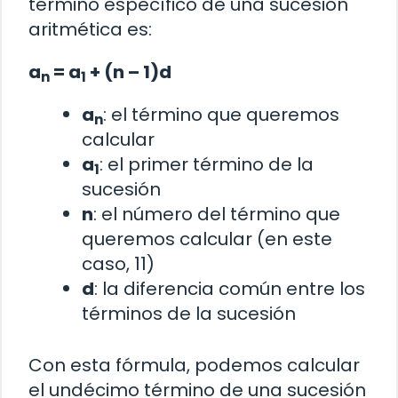
término específico de una sucesión
aritmética es:
a
= a
+ (n – 1)d
n
1
a
: el término que queremos
n
calcular
a
: el primer término de la
1
sucesión
n
: el número del término que
queremos calcular (en este
caso, 11)
d
: la diferencia común entre los
términos de la sucesión
Con esta fórmula, podemos calcular
el undécimo término de una sucesión