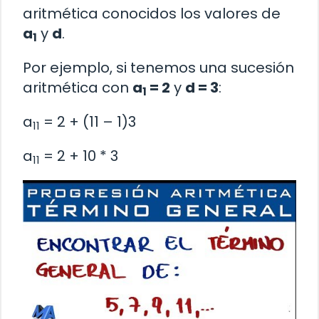
aritmética conocidos los valores de
a
y
d
.
1
Por ejemplo, si tenemos una sucesión
aritmética con
a
= 2
y
d = 3
:
1
a
= 2 + (11 – 1)3
11
a
= 2 + 10 * 3
11