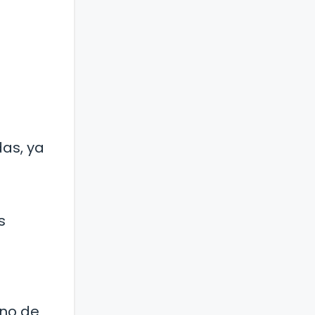
as, ya
s
uno de