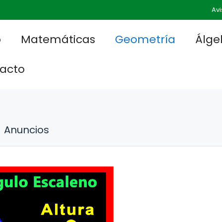
Avi
o
Matemáticas
Geometría
Álge
acto
Anuncios