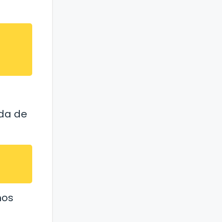
ida de
mos