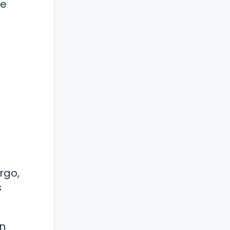
te
rgo,
s
un