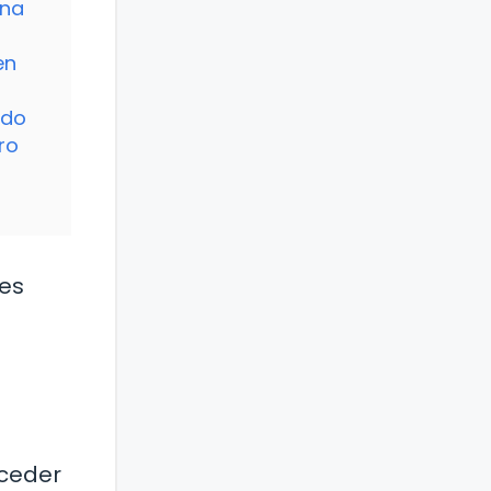
una
en
ndo
ro
 es
oceder