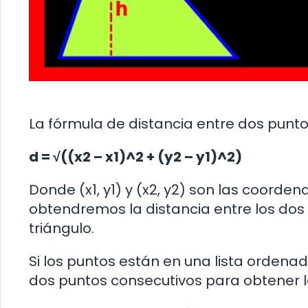
La fórmula de distancia entre dos punto
d = √((x2 – x1)^2 + (y2 – y1)^2)
Donde (x1, y1) y (x2, y2) son las coorde
obtendremos la distancia entre los dos
triángulo.
Si los puntos están en una lista ordena
dos puntos consecutivos para obtener 