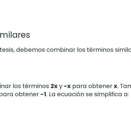
imilares
tesis, debemos combinar los términos simil
inar los términos
2x
y
-x
para obtener
x
. Ta
para obtener
-1
. La ecuación se simplifica a: