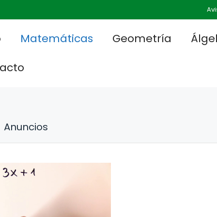
Avi
o
Matemáticas
Geometría
Álge
acto
Anuncios