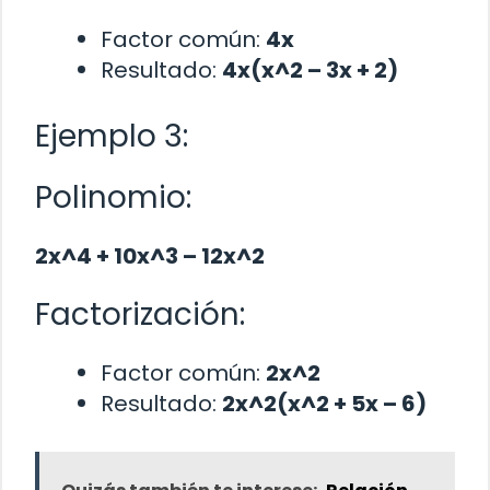
Factor común:
4x
Resultado:
4x(x^2 – 3x + 2)
Ejemplo 3:
Polinomio:
2x^4 + 10x^3 – 12x^2
Factorización:
Factor común:
2x^2
Resultado:
2x^2(x^2 + 5x – 6)