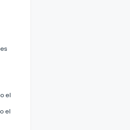
tes
o el
o el