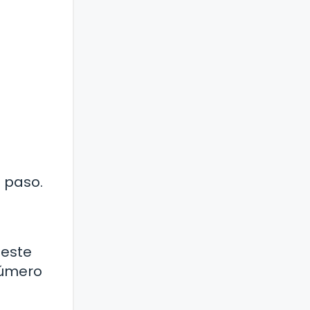
a paso.
 este
número