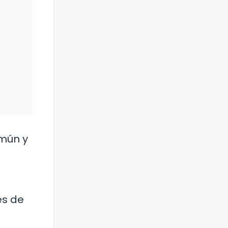
omún y
es de